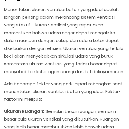
Menentukan ukuran ventilasi beton yang ideal adalah
langkah penting dalam merancang sistem ventilasi
yang efektif. Ukuran ventilasi yang tepat akan
memastikan bahwa udara segar dapat mengalir ke
dalam ruangan dengan cukup dan udara kotor dapat
dikeluarkan dengan efisien. Ukuran ventilasi yang terlalu
kecil akan menyebabkan sirkulasi udara yang buruk,
sementara ukuran ventilasi yang terlalu besar dapat
menyebabkan kehilangan energi dan ketidaknyamanan.
Ada beberapa faktor yang perlu dipertimbangkan saat
menentukan ukuran ventilasi beton yang ideal. Faktor-
faktor ini meliputi:
Ukuran Ruangan:
Semakin besar ruangan, semakin
besar pula ukuran ventilasi yang dibutuhkan. Ruangan
yang lebih besar membutuhkan lebih banyak udara