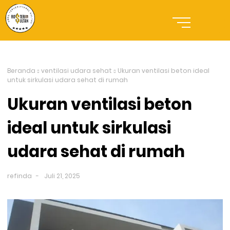
Beranda
ventilasi udara sehat
Ukuran ventilasi beton ideal
untuk sirkulasi udara sehat di rumah
Ukuran ventilasi beton
ideal untuk sirkulasi
udara sehat di rumah
refinda
Juli 21, 2025