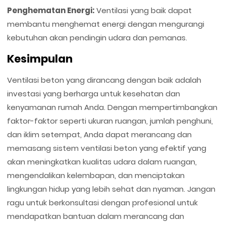
Penghematan Energi:
Ventilasi yang baik dapat
membantu menghemat energi dengan mengurangi
kebutuhan akan pendingin udara dan pemanas.
Kesimpulan
Ventilasi beton yang dirancang dengan baik adalah
investasi yang berharga untuk kesehatan dan
kenyamanan rumah Anda. Dengan mempertimbangkan
faktor-faktor seperti ukuran ruangan, jumlah penghuni,
dan iklim setempat, Anda dapat merancang dan
memasang sistem ventilasi beton yang efektif yang
akan meningkatkan kualitas udara dalam ruangan,
mengendalikan kelembapan, dan menciptakan
lingkungan hidup yang lebih sehat dan nyaman. Jangan
ragu untuk berkonsultasi dengan profesional untuk
mendapatkan bantuan dalam merancang dan