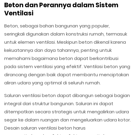
Beton dan Perannya dalam Sistem
Ventilasi
Beton, sebagai bahan bangunan yang populer,
seringkali digunakan dalam konstruksi rumah, termasuk
untuk elemen ventilasi. Meskipun beton dikenal karena
kekuatannya dan daya tahannya, penting untuk
memahami bagaimana beton dapat berkontribusi
pada sistem ventilasi yang efektif. Ventilasi beton yang
dirancang dengan baik dapat membantu menciptakan
aliran udara yang optimal di seluruh rumah.
Saluran ventilasi beton dapat dibangun sebagai bagian
integral dari struktur bangunan. Saluran ini dapat
ditempatkan secara strategis untuk mengalirkan udara
segar ke dalam ruangan dan mengeluarkan udara kotor.
Desain saluran ventilasi beton harus