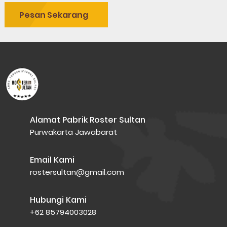
Pesan Sekarang
Alamat Pabrik Roster Sultan
Purwakarta Jawabarat
Email Kami
rostersultan@gmail.com
Hubungi Kami
+62 85794003028