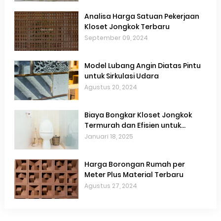
Analisa Harga Satuan Pekerjaan
Kloset Jongkok Terbaru
September 09, 2024
Model Lubang Angin Diatas Pintu
untuk Sirkulasi Udara
Agustus 20, 2024
Biaya Bongkar Kloset Jongkok
Termurah dan Efisien untuk
Renovasi Kamar Mandi
Januari 18, 2025
Harga Borongan Rumah per
Meter Plus Material Terbaru
Agustus 27, 2024