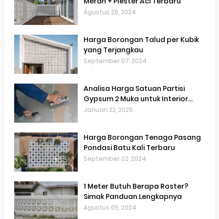
Merah + Plester Aci Terbaru
Agustus 26, 2024
Harga Borongan Talud per Kubik
yang Terjangkau
September 07, 2024
Analisa Harga Satuan Partisi
Gypsum 2 Muka untuk Interior
Hemat Biaya
Januari 22, 2025
Harga Borongan Tenaga Pasang
Pondasi Batu Kali Terbaru
September 02, 2024
1 Meter Butuh Berapa Roster?
Simak Panduan Lengkapnya
Agustus 05, 2024