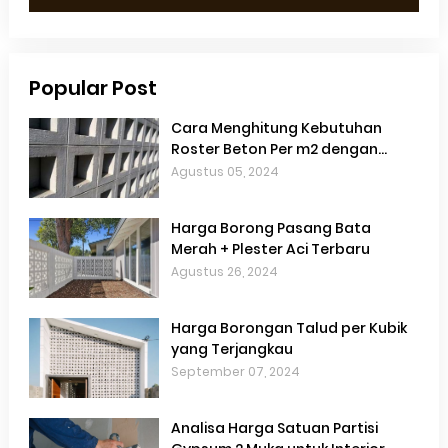
Popular Post
Cara Menghitung Kebutuhan
Roster Beton Per m2 dengan
Akurat
Agustus 05, 2024
Harga Borong Pasang Bata
Merah + Plester Aci Terbaru
Agustus 26, 2024
Harga Borongan Talud per Kubik
yang Terjangkau
September 07, 2024
Analisa Harga Satuan Partisi