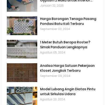
Gypsum 2 Muka untuk Interior
Hemat Biaya
Januari 22, 2025
Harga Borongan Tenaga Pasang
Pondasi Batu Kali Terbaru
September 02, 2024
1 Meter Butuh Berapa Roster?
Simak Panduan Lengkapnya
Agustus 05, 2024
Analisa Harga Satuan Pekerjaan
Kloset Jongkok Terbaru
September 09, 2024
Model Lubang Angin Diatas Pintu
untuk Sirkulasi Udara
Agustus 20, 2024