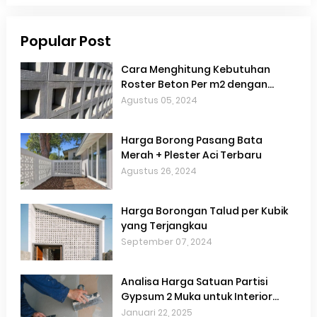
Popular Post
Cara Menghitung Kebutuhan
Roster Beton Per m2 dengan
Akurat
Agustus 05, 2024
Harga Borong Pasang Bata
Merah + Plester Aci Terbaru
Agustus 26, 2024
Harga Borongan Talud per Kubik
yang Terjangkau
September 07, 2024
Analisa Harga Satuan Partisi
Gypsum 2 Muka untuk Interior
Hemat Biaya
Januari 22, 2025