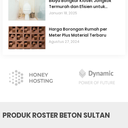
Biaya Bongkar Kloset Jongkok
Termurah dan Efisien untuk
Renovasi Kamar Mandi
Januari 18, 2025
Harga Borongan Rumah per
Meter Plus Material Terbaru
Agustus 27, 2024
PRODUK ROSTER BETON SULTAN