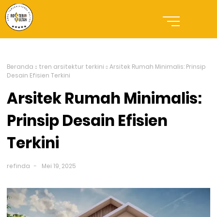
Beranda
tren arsitektur terkini
Arsitek Rumah Minimalis: Prinsip
Desain Efisien Terkini
Arsitek Rumah Minimalis:
Prinsip Desain Efisien
Terkini
refinda
Mei 19, 2025