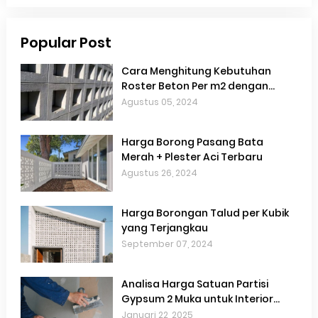
Popular Post
Cara Menghitung Kebutuhan
Roster Beton Per m2 dengan
Akurat
Agustus 05, 2024
Harga Borong Pasang Bata
Merah + Plester Aci Terbaru
Agustus 26, 2024
Harga Borongan Talud per Kubik
yang Terjangkau
September 07, 2024
Analisa Harga Satuan Partisi
Gypsum 2 Muka untuk Interior
Hemat Biaya
Januari 22, 2025