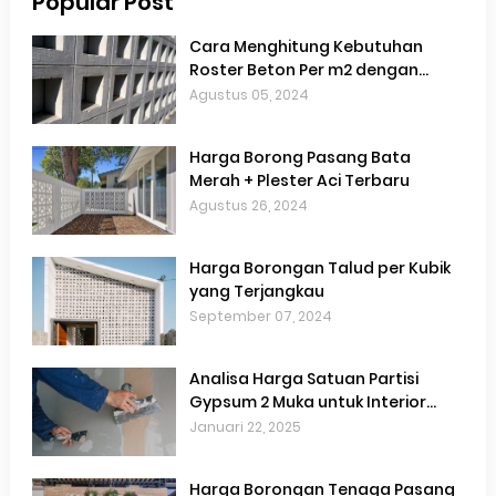
Popular Post
Cara Menghitung Kebutuhan
Roster Beton Per m2 dengan
Akurat
Agustus 05, 2024
Harga Borong Pasang Bata
Merah + Plester Aci Terbaru
Agustus 26, 2024
Harga Borongan Talud per Kubik
yang Terjangkau
September 07, 2024
Analisa Harga Satuan Partisi
Gypsum 2 Muka untuk Interior
Hemat Biaya
Januari 22, 2025
Harga Borongan Tenaga Pasang