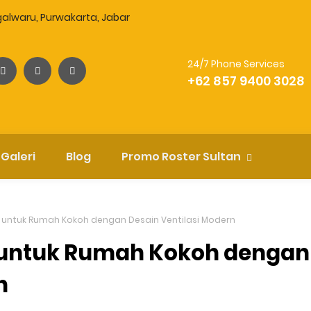
egalwaru, Purwakarta, Jabar
24/7 Phone Services
+62 857 9400 3028
Galeri
Blog
Promo Roster Sultan
n untuk Rumah Kokoh dengan Desain Ventilasi Modern
n untuk Rumah Kokoh dengan
n