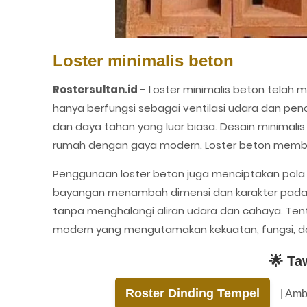
Loster minimalis beton
Rostersultan.id
-
Loster minimalis beton telah 
hanya berfungsi sebagai ventilasi udara dan pe
dan daya tahan yang luar biasa. Desain minimali
rumah dengan gaya modern. Loster beton membe
Penggunaan loster beton juga menciptakan pola
bayangan menambah dimensi dan karakter pada ru
tanpa menghalangi aliran udara dan cahaya. Tentu
modern yang mengutamakan kekuatan, fungsi, da
🌟 Ta
Roster Dinding Tempel
| Amb