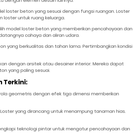
tu dengan elemen desain lainnya.
odel loster beton yang sesuai dengan fungsi ruangan. Loster
loster untuk ruang keluarga.
Pilih model loster beton yang memberikan pencahayaan dan
 datangnya cahaya dan aliran udara.
beton yang berkualitas dan tahan lama. Pertimbangkan kondisi
ikan dengan arsitek atau desainer interior. Mereka dapat
on yang paling sesuai.
 Terkini:
 Pola geometris dengan efek tiga dimensi memberikan
: Loster yang dirancang untuk menampung tanaman hias.
ilengkapi teknologi pintar untuk mengatur pencahayaan dan