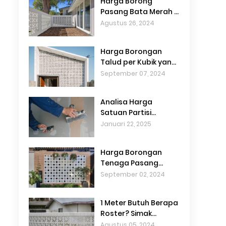
Harga Borong
Pasang Bata Merah +
Plester Aci Terbaru
Agustus 26, 2024
Harga Borongan
Talud per Kubik yang
Terjangkau
September 07, 2024
Analisa Harga
Satuan Partisi
Gypsum 2 Muka untuk
Januari 22, 2025
Interior Hemat Biaya
Harga Borongan
Tenaga Pasang
Pondasi Batu Kali
September 02, 2024
Terbaru
1 Meter Butuh Berapa
Roster? Simak
Panduan Lengkapnya
Agustus 05, 2024