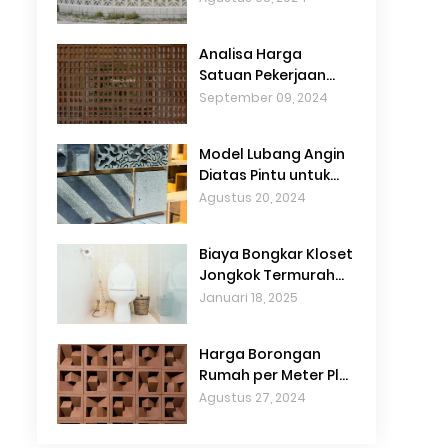
Analisa Harga
Satuan Pekerjaan
Kloset Jongkok
September 09, 2024
Terbaru
Model Lubang Angin
Diatas Pintu untuk
Sirkulasi Udara
Agustus 20, 2024
Biaya Bongkar Kloset
Jongkok Termurah
dan Efisien untuk
Januari 18, 2025
Renovasi Kamar
Mandi
Harga Borongan
Rumah per Meter Plus
Material Terbaru
Agustus 27, 2024