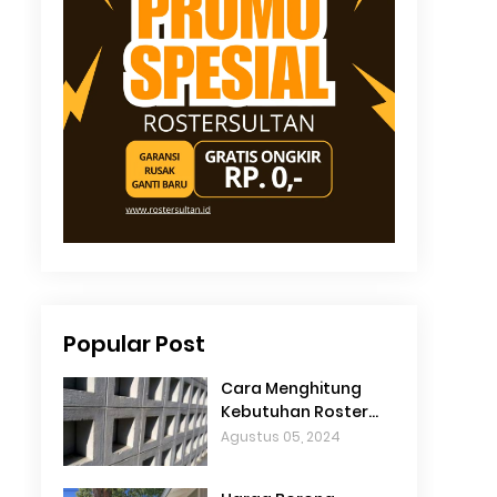
Popular Post
Cara Menghitung
Kebutuhan Roster
Beton Per m2 dengan
Agustus 05, 2024
Akurat