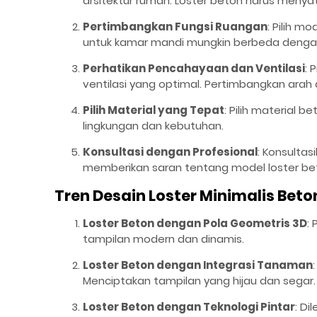
arsitektur rumah. Loster beton harus menya
Pertimbangkan Fungsi Ruangan
: Pilih m
untuk kamar mandi mungkin berbeda dengan 
Perhatikan Pencahayaan dan Ventilasi
: 
ventilasi yang optimal. Pertimbangkan arah
Pilih Material yang Tepat
: Pilih material 
lingkungan dan kebutuhan.
Konsultasi dengan Profesional
: Konsultas
memberikan saran tentang model loster bet
Tren Desain Loster Minimalis Beton
Loster Beton dengan Pola Geometris 3D
:
tampilan modern dan dinamis.
Loster Beton dengan Integrasi Tanaman
Menciptakan tampilan yang hijau dan segar.
Loster Beton dengan Teknologi Pintar
: D