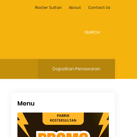
Roster Sultan
About
Contact Us
SEARCH
Dapatkan Penawaran
Menu