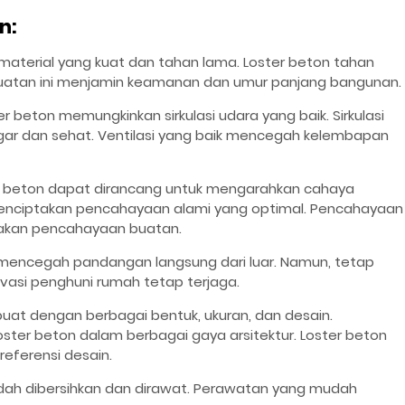
n:
 material yang kuat dan tahan lama. Loster beton tahan
uatan ini menjamin keamanan dan umur panjang bangunan.
ter beton memungkinkan sirkulasi udara yang baik. Sirkulasi
gar dan sehat. Ventilasi yang baik mencegah kelembapan
er beton dapat dirancang untuk mengarahkan cahaya
enciptakan pencahayaan alami yang optimal. Pencahayaan
 akan pencahayaan buatan.
n mencegah pandangan langsung dari luar. Namun, tetap
asi penghuni rumah tetap terjaga.
buat dengan berbagai bentuk, ukuran, dan desain.
oster beton dalam berbagai gaya arsitektur. Loster beton
eferensi desain.
udah dibersihkan dan dirawat. Perawatan yang mudah