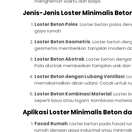
menghemat waktu dan biaya.
Jenis-Jenis Loster Minimalis Beto
Loster Beton Polos
: Loster beton polos de
gaya rumah.
Loster Beton Geometris
: Loster beton deng
geometris memberikan tampilan modern da
Loster Beton Abstrak
: Loster beton dengan 
Pola abstrak memberikan tampilan unik dan a
Loster Beton dengan Lubang Ventilasi
: L
memaksimalkan aliran udara. Cocok untuk r
Loster Beton Kombinasi Material
: Loster
seperti kaca atau logam. Kombinasi materia
Aplikasi Loster Minimalis Beton 
Fasad Rumah
: Loster beton pada fasad 
rumah dengan gaya industrial atau minimali