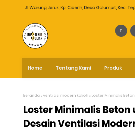
Jl. Warung Jeruk, Kp. Ciberih, Desa Galumpit, Kec. T
rostersultan@gmail.com
Home
Tentang Kami
Produk
Beranda
ventilasi modern kokoh
Loster Minimalis Beto
Loster Minimalis Beto
Desain Ventilasi Moder