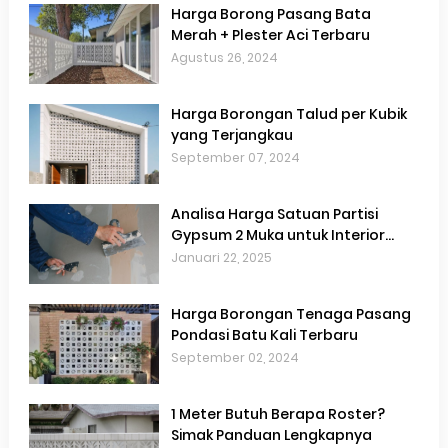
Harga Borong Pasang Bata
Merah + Plester Aci Terbaru
Agustus 26, 2024
Harga Borongan Talud per Kubik
yang Terjangkau
September 07, 2024
Analisa Harga Satuan Partisi
Gypsum 2 Muka untuk Interior
Hemat Biaya
Januari 22, 2025
Harga Borongan Tenaga Pasang
Pondasi Batu Kali Terbaru
September 02, 2024
1 Meter Butuh Berapa Roster?
Simak Panduan Lengkapnya