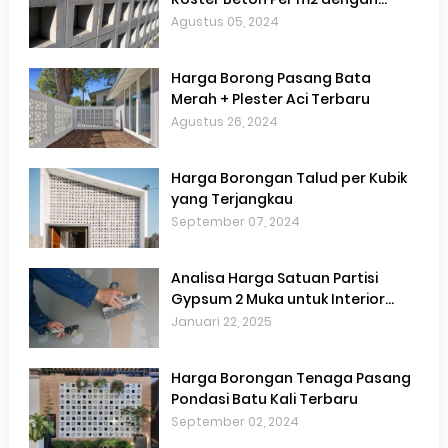
Akurat
Agustus 05, 2024
Harga Borong Pasang Bata
Merah + Plester Aci Terbaru
Agustus 26, 2024
Harga Borongan Talud per Kubik
yang Terjangkau
September 07, 2024
Analisa Harga Satuan Partisi
Gypsum 2 Muka untuk Interior
Hemat Biaya
Januari 22, 2025
Harga Borongan Tenaga Pasang
Pondasi Batu Kali Terbaru
September 02, 2024